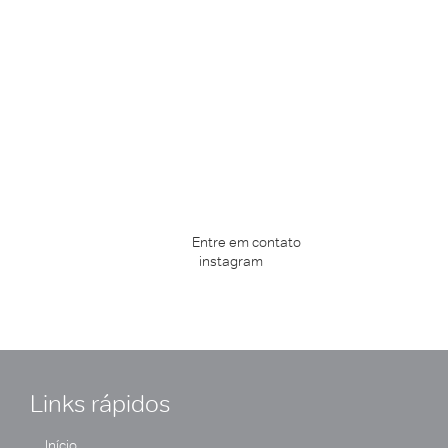
Precisa de suporte para filmar
com filme Kodak Super 8mm,
16mm ou 35mm?
Estamos sempre disponíveis para auxiliar na escolha dos melhores
filmes Kodak para seu projeto.
Entre em contato
ou deixe uma
mensagem na nossa página do
instagram
, que vamos responder o
mais rápido possível.
Oferecemos todo o suporte da lata até o lab.
Links rápidos
Início