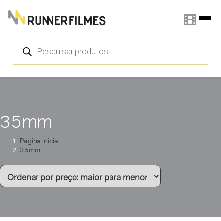
Pular para o conteúdo
Pesquisar
produtos
35mm
Página inicial
35mm