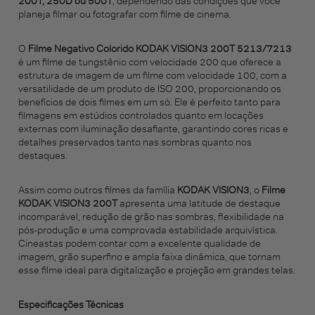
200T, 250D ou 500T
, dependendo das condições que você
planeja filmar ou fotografar com filme de cinema.
O
Filme Negativo Colorido KODAK VISION3 200T 5213/7213
é um filme de tungstênio com velocidade 200 que oferece a
estrutura de imagem de um filme com velocidade 100, com a
versatilidade de um produto de ISO 200, proporcionando os
benefícios de dois filmes em um só. Ele é perfeito tanto para
filmagens em estúdios controlados quanto em locações
externas com iluminação desafiante, garantindo cores ricas e
detalhes preservados tanto nas sombras quanto nos
destaques.
Assim como outros filmes da família
KODAK VISION3
, o
Filme
KODAK VISION3 200T
apresenta uma latitude de destaque
incomparável, redução de grão nas sombras, flexibilidade na
pós-produção e uma comprovada estabilidade arquivística.
Cineastas podem contar com a excelente qualidade de
imagem, grão superfino e ampla faixa dinâmica, que tornam
esse filme ideal para digitalização e projeção em grandes telas.
Especificações Técnicas