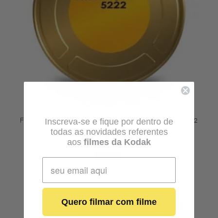
Filme KODAK DOUBLE-X B&W 35mm 400ft (122m) 5222
Inscreva-se e fique por dentro de
todas as novidades referentes
R$
3.250,00
aos
filmes da Kodak
Ler mais
Quero filmar com filme