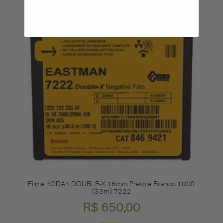
Filme KODAK DOUBLE-X 16mm Preto e Branco 100ft
(33m) 7222
R$
650,00