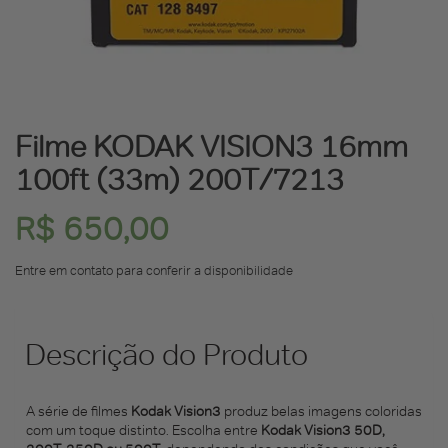
Filme KODAK VISION3 16mm
100ft (33m) 200T/7213
R$
650,00
Entre em contato para conferir a disponibilidade
Descrição do Produto
A série de filmes
Kodak Vision3
produz belas imagens coloridas
com um toque distinto. Escolha entre
Kodak Vision3 50D,