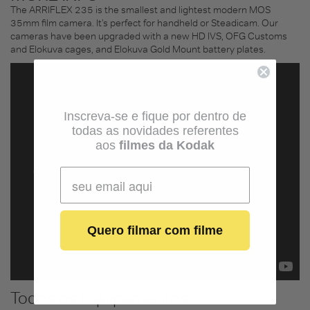
The ARRIFLEX 235 is the smallest and lightest modern MOS
35mm film camera. It’s perfect for handheld or Steadicam. Our
cameras have been upgraded with a new HD IVS, OFG Customs
and Elokuva cages, and Elokuva Gold Mount battery plates.
Inscreva-se e fique por dentro de
todas as novidades referentes
aos
filmes da Kodak
Quero filmar com filme
Todos os Equipamentos