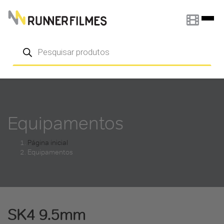
Pular para o conteúdo
Pesquisar
produtos
Equipamentos
Página inicial
Equipamentos
SK4 9.5mm