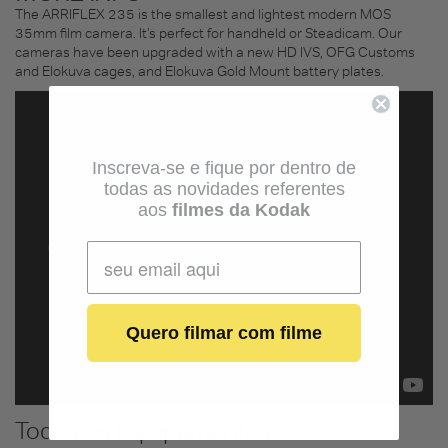
The ARRIFLEX 235 is the smallest and lightest modern MOS
35mm film camera. It’s perfect for handheld or Steadicam. Our
cameras have been upgraded with a new HD IVS, OFG Customs
and Elokuva cages, and Elokuva Gold Mount battery plates.
Inscreva-se e fique por dentro de
todas as novidades referentes
aos
filmes da Kodak
Quero filmar com filme
Todos os Equipamentos