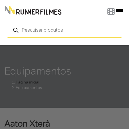
Pular para o conteúdo
Pesquisar
produtos
Equipamentos
Página inicial
Equipamentos
Aaton Xterà