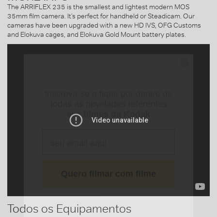
The ARRIFLEX 235 is the smallest and lightest modern MOS
35mm film camera. It’s perfect for handheld or Steadicam. Our
cameras have been upgraded with a new HD IVS, OFG Customs
and Elokuva cages, and Elokuva Gold Mount battery plates.
Inscreva-se e fique por dentro de
todas as novidades referentes
aos
filmes da Kodak
Quero filmar com filme
Todos os Equipamentos