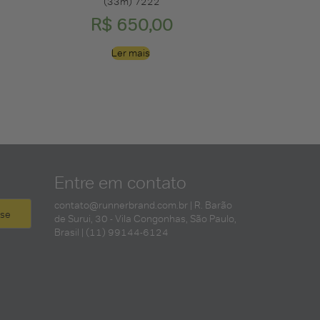
(33m) 7222
R$
650,00
Ler mais
Entre em contato
contato@runnerbrand.com.br
| R. Barão
de Surui, 30 - Vila Congonhas, São Paulo,
Brasil | (11) 99144-6124